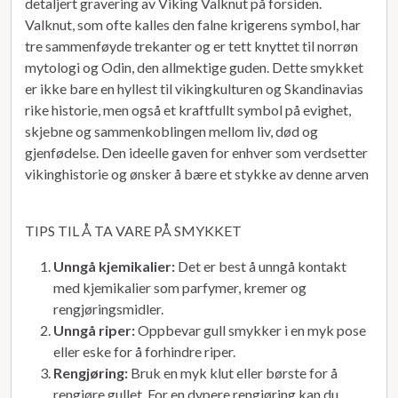
detaljert gravering av Viking Valknut på forsiden.
Valknut, som ofte kalles den falne krigerens symbol, har
tre sammenføyde trekanter og er tett knyttet til norrøn
mytologi og Odin, den allmektige guden. Dette smykket
er ikke bare en hyllest til vikingkulturen og Skandinavias
rike historie, men også et kraftfullt symbol på evighet,
skjebne og sammenkoblingen mellom liv, død og
gjenfødelse. Den ideelle gaven for enhver som verdsetter
vikinghistorie og ønsker å bære et stykke av denne arven
TIPS TIL Å TA VARE PÅ SMYKKET
Unngå kjemikalier:
Det er best å unngå kontakt
med kjemikalier som parfymer, kremer og
rengjøringsmidler.
Unngå riper:
Oppbevar gull smykker i en myk pose
eller eske for å forhindre riper.
Rengjøring:
Bruk en myk klut eller børste for å
rengjøre gullet. For en dypere rengjøring kan du