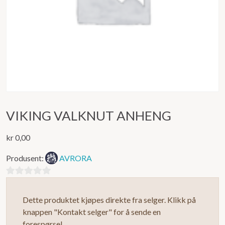
VIKING VALKNUT ANHENG
kr
0,00
Produsent:
AVRORA
0
ut
Dette produktet kjøpes direkte fra selger. Klikk på
av
knappen "Kontakt selger" for å sende en
5
forespørsel.