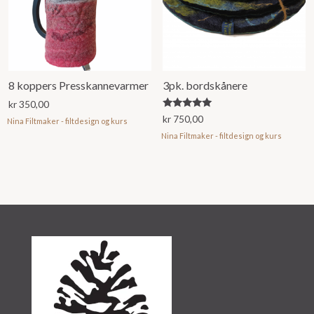
8 koppers Presskannevarmer
3pk. bordskånere
kr
350,00
Vurdert
kr
750,00
Nina Filtmaker - filtdesign og kurs
5.00
av 5
Nina Filtmaker - filtdesign og kurs