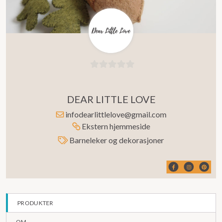
0
ut
DEAR LITTLE LOVE
av
5
infodearlittlelove@gmail.com
Ekstern hjemmeside
Barneleker og dekorasjoner
PRODUKTER
OM