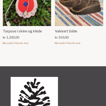
Turpose i skinn og klede
Vakkert bilde
kr
1.200,00
kr
350,00
Abi eadni-Havets mor
Abi eadni-Havets mor