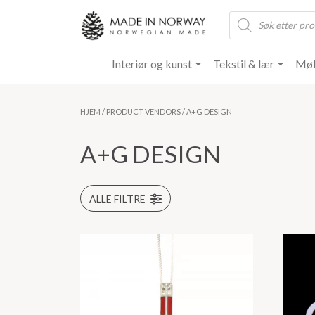
Products
search
Interiør og kunst
Tekstil & lær
Møb
HJEM
/ PRODUCT VENDORS / A+G DESIGN
A+G DESIGN
ALLE FILTRE