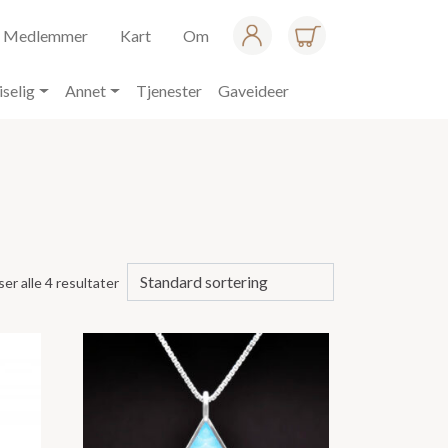
Medlemmer
Kart
Om
iselig
Annet
Tjenester
Gaveideer
ser alle 4 resultater