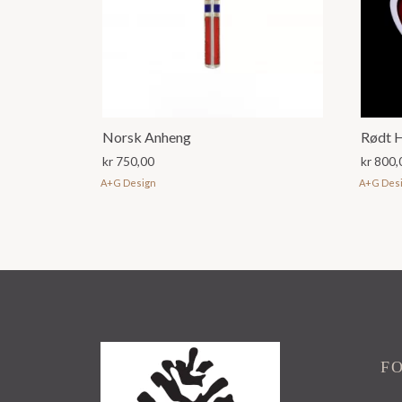
Norsk Anheng
Rødt H
kr
750,00
kr
800,
A+G Design
A+G Des
F