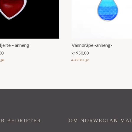
jerte – anheng
Vanndråpe -anheng-
00
kr
950,00
ign
A+G Design
OR BEDRIFTER
OM NORWEGIAN MA