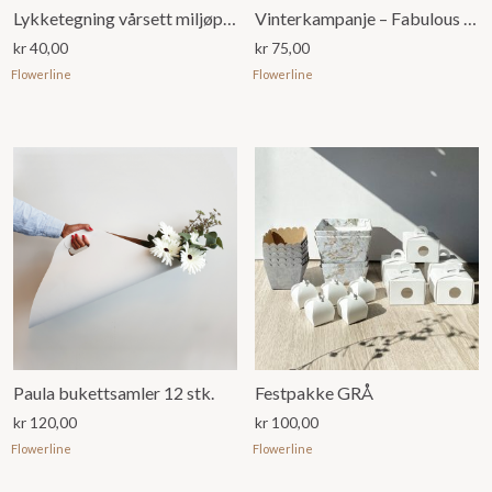
Lykketegning vårsett miljøpotter
Vinterkampanje – Fabulous You
kr
40,00
kr
75,00
Flowerline
Flowerline
Paula bukettsamler 12 stk.
Festpakke GRÅ
kr
120,00
kr
100,00
Flowerline
Flowerline