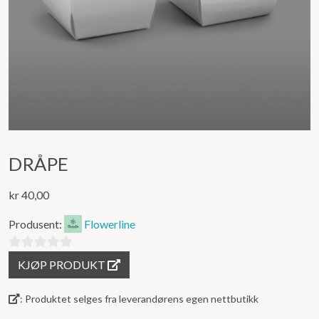
DRÅPE
kr
40,00
Produsent:
Flowerline
0
KJØP PRODUKT
ut
av
: Produktet selges fra leverandørens egen nettbutikk
5