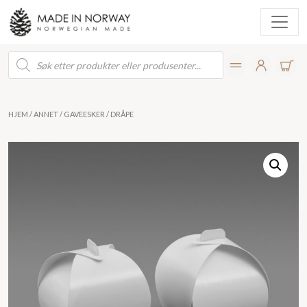
Products
search
HJEM
/
ANNET
/
GAVEESKER
/ DRÅPE