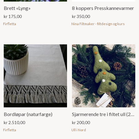
Brett «Lyng»
8 koppers Presskannevarmer
kr
175,00
kr
350,00
Firfletta
Nina Filtmaker - filtdesign og kurs
Bordløpar (naturfarge)
Sjarmerende tre i filtet ull (28 cm)
kr
2.510,00
kr
200,00
Firfletta
Ull i Nord