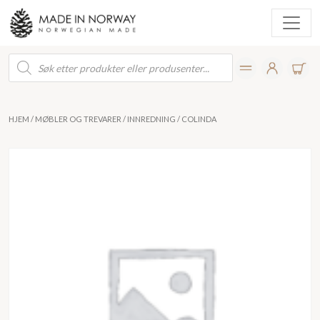
Products
search
HJEM
/
MØBLER OG TREVARER
/
INNREDNING
/ COLINDA