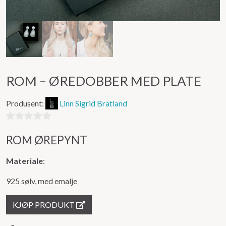
ROM – ØREDOBBER MED PLATE
Produsent:
Linn Sigrid Bratland
0
ROM ØREPYNT
ut
av
Materiale
:
5
925 sølv, med emalje
KJØP PRODUKT