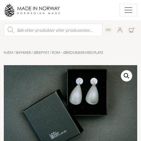
Products
search
HJEM
/
SMYKKER
/
ØREPYNT
/ ROM – ØREDOBBER MED PLATE