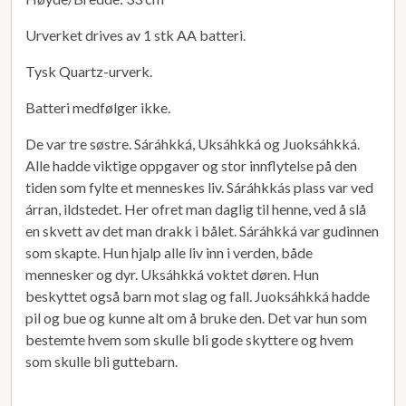
Urverket drives av 1 stk AA batteri.
Tysk Quartz-urverk.
Batteri medfølger ikke.
De var tre søstre. Sáráhkká, Uksáhkká og Juoksáhkká.
Alle hadde viktige oppgaver og stor innflytelse på den
tiden som fylte et menneskes liv. Sáráhkkás plass var ved
árran, ildstedet. Her ofret man daglig til henne, ved å slå
en skvett av det man drakk i bålet. Sáráhkká var gudinnen
som skapte. Hun hjalp alle liv inn i verden, både
mennesker og dyr. Uksáhkká voktet døren. Hun
beskyttet også barn mot slag og fall. Juoksáhkká hadde
pil og bue og kunne alt om å bruke den. Det var hun som
bestemte hvem som skulle bli gode skyttere og hvem
som skulle bli guttebarn.