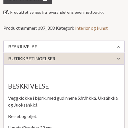
5
: Produktet selges fra leverandørens egen nettbutikk
Produktnummer:
p87_308
Kategori:
Interiør og kunst
BESKRIVELSE
BUTIKKBETINGELSER
BESKRIVELSE
Veggklokke i bjørk. med gudinnene Sáráhkká, Uksáhkká
og Juoksáhkká.
Beiset og oljet.
Høyde/Bredde: 33 cm