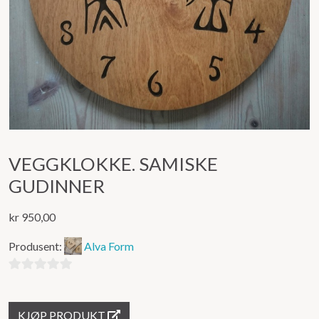
VEGGKLOKKE. SAMISKE
GUDINNER
kr
950,00
Produsent:
Alva Form
0
ut
KJØP PRODUKT
av