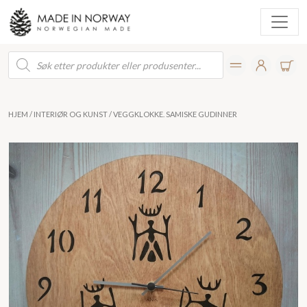
Products
search
HJEM
/
INTERIØR OG KUNST
/ VEGGKLOKKE. SAMISKE GUDINNER