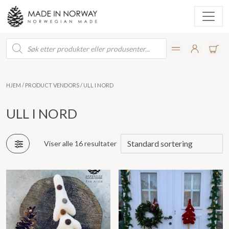
Products
search
HJEM
/ PRODUCT VENDORS / ULL I NORD
ULL I NORD
Viser alle 16 resultater