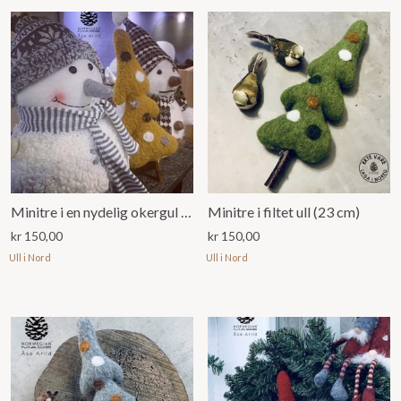
Minitre i en nydelig okergul farge (23 cm)
Minitre i filtet ull (23 cm)
kr
150,00
kr
150,00
Ull i Nord
Ull i Nord