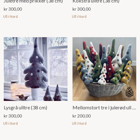
Juletre med prikker (38 cm)
Kokstrå ulltre (38 cm)
kr
300,00
kr
300,00
Ull i Nord
Ull i Nord
Lysgrå ulltre (38 cm)
Mellomstort tre i julerød ull 28 cm)
kr
300,00
kr
200,00
Ull i Nord
Ull i Nord