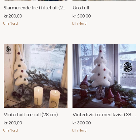
Sjarmerende tre i filtet ull (28 cm)
Uro i ull
kr
200,00
kr
500,00
Ull i Nord
Ull i Nord
Vinterhvit tre i ull (28 cm)
Vinterhvit tre med kvist (38 cm)
kr
200,00
kr
300,00
Ull i Nord
Ull i Nord